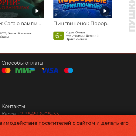
Корни: Сага о вампирах
Пингвинёнок Пороро. Подводные приключения
Корея Южная
2026, Великобритания
6
+
Мультфильм, Детский,
Ужасы
Приключения
Способы оплаты
Контакты
Касса
+7 38451 6-08-33
Администрация
kinoera@mail.ru
заимодействие посетителей с сайтом и делать его