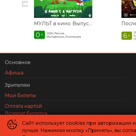
МУЛЬТ в кино. Выпуск №198. Некогда скучать
2
0
2026, Россия
6
+
+
К
Мульфильм, Анимация
П
Основное
Афиша
Зрителям
Мои билеты
Оплата картой
Возврат билетов
Пользовательское соглашение
Сайт использует cookies при авторизации 
Политика конфиденциальности
лучше. Нажимая кнопку «Принять», вы согл
Согласие на обработку файлов cookies