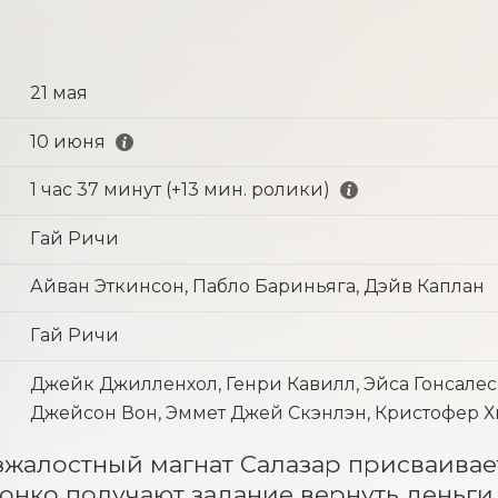
21 мая
10 июня
1 час 37 минут (+13 мин. ролики)
Гай Ричи
Айван Эткинсон, Пабло Бариньяга, Дэйв Каплан
Гай Ричи
Джейк Джилленхол, Генри Кавилл, Эйса Гонсалес
Джейсон Вон, Эммет Джей Скэнлэн, Кристофер Х
зжалостный магнат Салазар присваивае
онко получают задание вернуть деньги