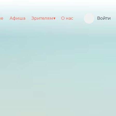
ие
Афиша
Зрителям
О нас
Войти