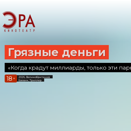
Грязные деньги
«Когда крадут миллиарды, только эти пар
18
2026, Великобритания
+
Боевик, Триллер