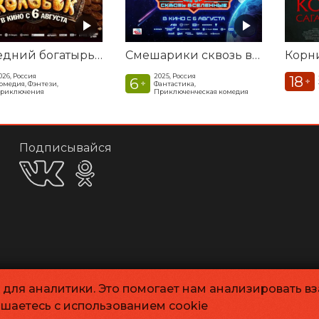
Последний богатырь. Колобок
Смешарики сквозь вселенные
026, Россия
2025, Россия
18
6
+
+
омедия, Фэнтези,
Фантастика,
риключения
Приключенческая комедия
Подписывайся
и для аналитики. Это помогает нам анализировать в
ашаетесь с использованием cookie