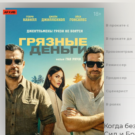
АРХИВ
В прокате с
В прокате до
Хронометраж
Режиссер
Продюсер
Сценарист
В ролях
Когда бе
Сид и Бр