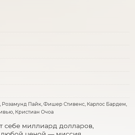
, Розамунд Пайк, Фишер Стивенс, Карлос Бардем,
ивью, Кристиан Очоа
т себе миллиард долларов, 
 любой ценой — миссия, 