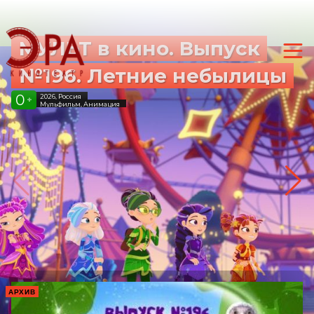
МУЛЬТ в кино. Выпуск
№196. Летние небылицы
0
2026, Россия
+
Мульфильм, Анимация
АРХИВ