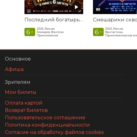
Последний богатырь. Колобок
2026, Россия
2025, Россия
6
6
+
+
Комедия, Фэнтези,
Фантастика,
Приключения
Приключенческая к
Основное
Афиша
Зрителям
Мои билеты
Оплата картой
Возврат билетов
Пользовательское соглашение
Политика конфиденциальности
Согласие на обработку файлов cookies