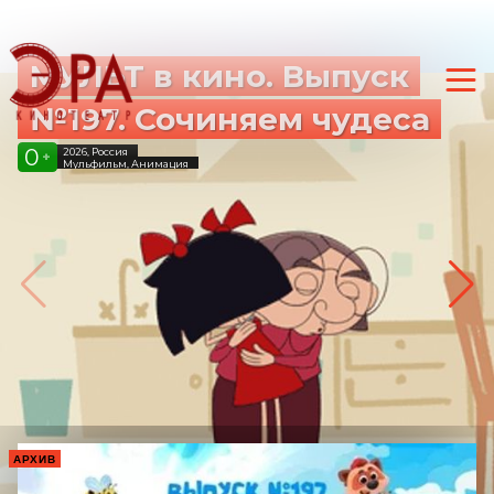
МУЛЬТ в кино. Выпуск
№197. Сочиняем чудеса
0
2026, Россия
+
Мульфильм, Анимация
АРХИВ