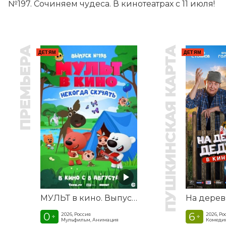
№197. Сочиняем чудеса. В кинотеатрах с 11 июля!
ПРЕМЬЕРА
ПУШКИНСКАЯ КАРТА
ДЕТЯМ
ДЕТЯМ
МУЛЬТ в кино. Выпуск №198. Некогда скучать
0
6
2026, Россия
2026, Ро
+
+
Мульфильм, Анимация
Комеди