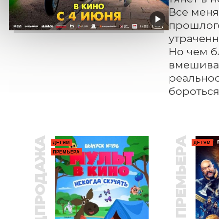
Все меня
прошлого
утраченн
Но чем б
вмешиват
реальнос
бороться 
ПРЕДПРОДАЖА
ПРЕМЬЕРА
ДЕТЯМ
ДЕТЯМ
ПРЕМЬЕРА