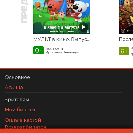
МУЛЬТ в кино. Выпуск №198. Некогда скучать
2
0
2026, Россия
6
+
+
К
Мульфильм, Анимация
П
Основное
Афиша
Зрителям
Мои билеты
Оплата картой
Возврат билетов