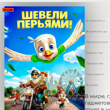
АРХИВ
В прокате с
В прокате до
Хронометраж
Режиссер
Продюсер
Сценарист
В ролях
В мире, 
гаджетов
тянет в 