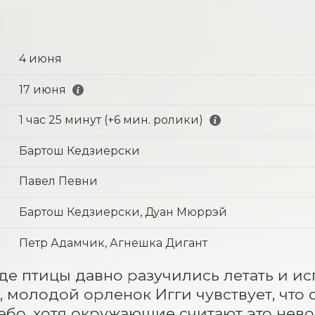
4 июня
17 июня
1 час 25 минут (+6 мин. ролики)
Бартош Кедзиерски
Павел Певни
Бартош Кедзиерски, Дуан Мюррэй
Петр Адамчик, Агнешка Дигант
где птицы давно разучились летать и ис
, молодой орленок Игги чувствует, что с
небо, хотя окружающие считают это нев