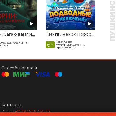
Корни: Сага о вампирах
Пингвинёнок Пороро. Подводные приключения
Корея Южная
2026, Великобритания
6
+
Мультфильм, Детский,
Ужасы
Приключения
Способы оплаты
Контакты
Касса
+7 38451 6-08-33